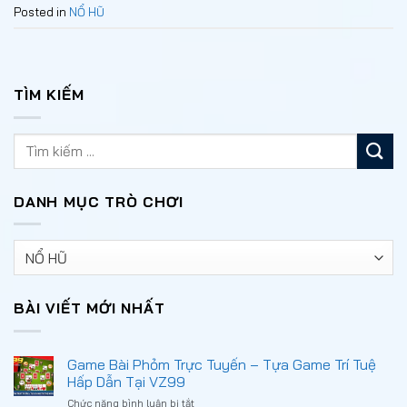
Posted in
NỔ HŨ
TÌM KIẾM
DANH MỤC TRÒ CHƠI
Danh
mục
trò
BÀI VIẾT MỚI NHẤT
chơi
Game Bài Phỏm Trực Tuyến – Tựa Game Trí Tuệ
Hấp Dẫn Tại VZ99
ở
Chức năng bình luận bị tắt