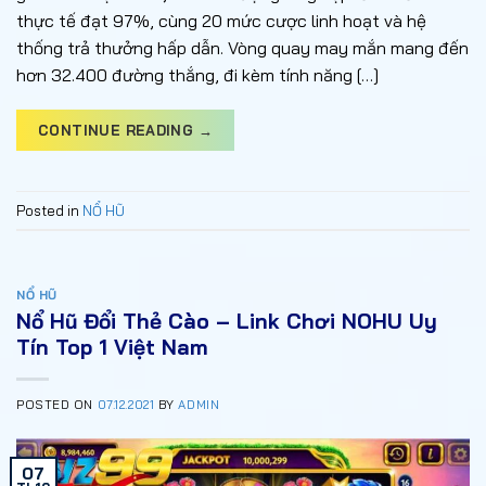
thực tế đạt 97%, cùng 20 mức cược linh hoạt và hệ
thống trả thưởng hấp dẫn. Vòng quay may mắn mang đến
hơn 32.400 đường thắng, đi kèm tính năng […]
CONTINUE READING
→
Posted in
NỔ HŨ
NỔ HŨ
Nổ Hũ Đổi Thẻ Cào – Link Chơi NOHU Uy
Tín Top 1 Việt Nam
POSTED ON
07.12.2021
BY
ADMIN
07