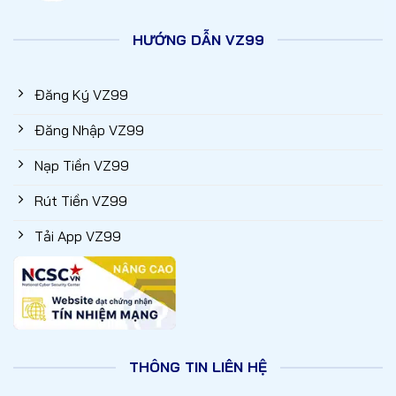
HƯỚNG DẪN VZ99
Đăng Ký VZ99
Đăng Nhập VZ99
Nạp Tiền VZ99
Rút Tiền VZ99
Tải App VZ99
THÔNG TIN LIÊN HỆ