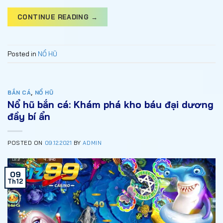
CONTINUE READING
→
Posted in
NỔ HŨ
BẮN CÁ
,
NỔ HŨ
Nổ hũ bắn cá: Khám phá kho báu đại dương
đầy bí ẩn
POSTED ON
09.12.2021
BY
ADMIN
09
Th12