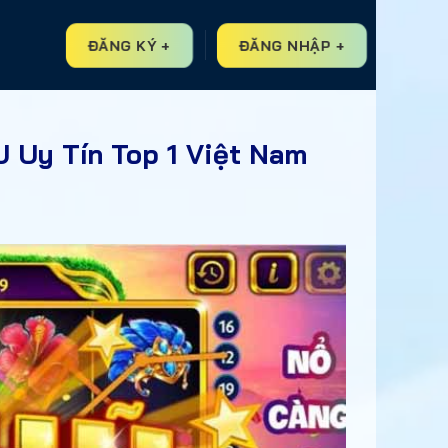
ĐĂNG KÝ +
ĐĂNG NHẬP +
 Uy Tín Top 1 Việt Nam