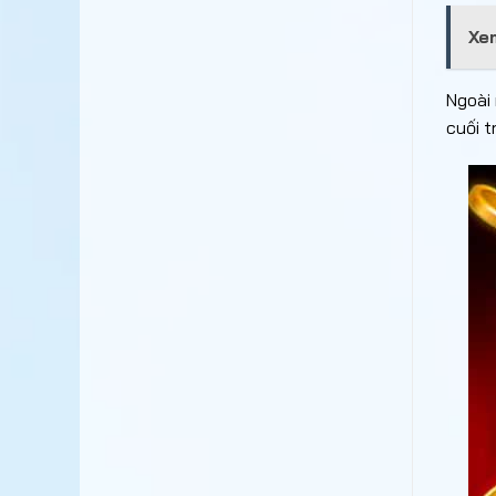
Xe
Ngoài 
cuối t