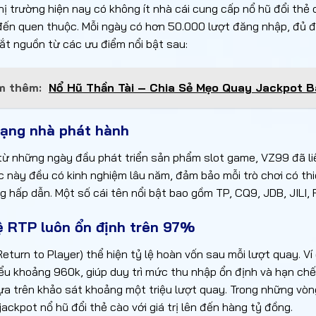
hị trường hiện nay có không ít nhà cái cung cấp nổ hũ đổi thẻ
đến quen thuộc. Mỗi ngày có hơn 50.000 lượt đăng nhập, đủ 
ắt nguồn từ các ưu điểm nổi bật sau:
m thêm:
Nổ Hũ Thần Tài – Chia Sẻ Mẹo Quay Jackpot 
ạng nhà phát hành
từ những ngày đầu phát triển sản phẩm slot game, VZ99 đã liê
c này đều có kinh nghiệm lâu năm, đảm bảo mỗi trò chơi có t
 hấp dẫn. Một số cái tên nổi bật bao gồm TP, CQ9, JDB, JILI,
ệ RTP luôn ổn định trên 97%
eturn to Player) thể hiện tỷ lệ hoàn vốn sau mỗi lượt quay. Ví 
iểu khoảng 960k, giúp duy trì mức thu nhập ổn định và hạn chế
dựa trên khảo sát khoảng một triệu lượt quay. Trong những vò
jackpot nổ hũ đổi thẻ cào với giá trị lên đến hàng tỷ đồng.