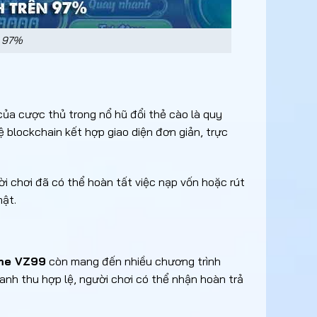
n 97%
ủa cược thủ trong nổ hũ đổi thẻ cào là quy
ệ blockchain kết hợp giao diện đơn giản, trực
ời chơi đã có thể hoàn tất việc nạp vốn hoặc rút
mật.
me VZ99
còn mang đến nhiều chương trình
anh thu hợp lệ, người chơi có thể nhận hoàn trả