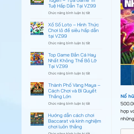
Tuệ Hấp Dẫn Tại VZ99
ở
Chức năng bình luận bị tắt
Game
Bài
Xố Số Loto – Hình Thức
Phỏm
Chơi lô đề siêu hấp dẫn
Trực
tại VZ99
Tuyến
ở
Chức năng bình luận bị tắt
–
Xố
Tựa
Số
Game
Top Game Bắn Cá Hay
Loto
Trí
Nhất Không Thể Bỏ Lỡ
–
Tuệ
Tại VZ99
Hình
Hấp
ở
Chức năng bình luận bị tắt
Thức
Dẫn
Top
Chơi
Tại
Game
lô
VZ99
Thành Phố Vàng Maya –
Bắn
đề
Cách Chơi và Bí Quyết
Cá
siêu
Nổ hũ
Thắng Lớn
Hay
hấp
500.0
ở
Chức năng bình luận bị tắt
Nhất
dẫn
Thành
Không
tại
hợp vớ
Phố
Thể
VZ99
Hướng dẫn cách chơi
những
Vàng
Bỏ
Baccarat và kinh nghiệm
Maya
Lỡ
chơi luôn thắng
–
Tại
ở
Chức năng bình luận bị tắt
Cách
VZ99