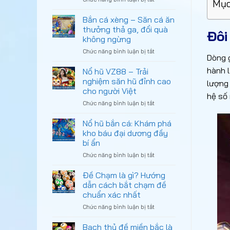
Mục
Hướng
Chơi
dẫn
và
Bắn cá xèng – Săn cá ăn
cách
Bí
thưởng thả ga, đổi quà
Đôi
chơi
Quyết
không ngừng
Baccarat
Thắng
ở
Chức năng bình luận bị tắt
và
Lớn
Dòng 
Bắn
kinh
cá
nghiệm
hành l
Nổ hũ VZ88 – Trải
xèng
chơi
nghiệm săn hũ đỉnh cao
lượng
–
luôn
cho người Việt
Săn
hệ số 
thắng
ở
Chức năng bình luận bị tắt
cá
Nổ
ăn
hũ
thưởng
Nổ hũ bắn cá: Khám phá
VZ88
thả
kho báu đại dương đầy
–
ga,
bí ẩn
Trải
đổi
ở
Chức năng bình luận bị tắt
nghiệm
quà
Nổ
săn
không
hũ
hũ
ngừng
Đề Chạm là gì? Hướng
bắn
đỉnh
dẫn cách bắt chạm đề
cá:
cao
chuẩn xác nhất
Khám
cho
ở
Chức năng bình luận bị tắt
phá
người
Đề
kho
Việt
Chạm
báu
Bạch thủ đề miền bắc là