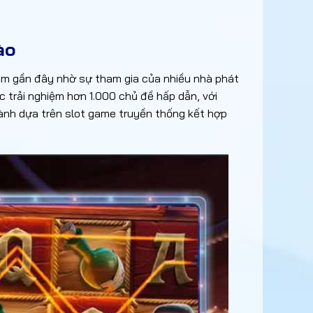
ào
ăm gần đây nhờ sự tham gia của nhiều nhà phát
c trải nghiệm hơn 1.000 chủ đề hấp dẫn, với
ành dựa trên slot game truyền thống kết hợp