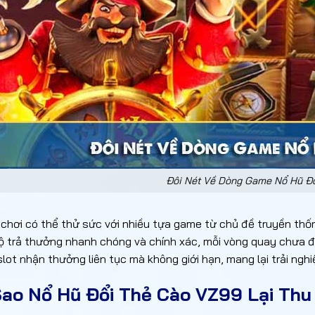
Đôi Nét Về Dòng Game Nổ Hũ Đổ
chơi có thể thử sức với nhiều tựa game từ chủ đề truyền thốn
ộ trả thưởng nhanh chóng và chính xác, mỗi vòng quay chưa đầ
lot nhận thưởng liên tục mà không giới hạn, mang lại trải nghiệ
Sao Nổ Hũ Đổi Thẻ Cào VZ99 Lại Th