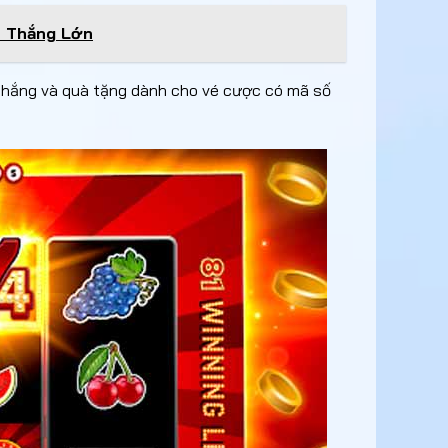
t Thắng Lớn
i thắng và quà tặng dành cho vé cược có mã số