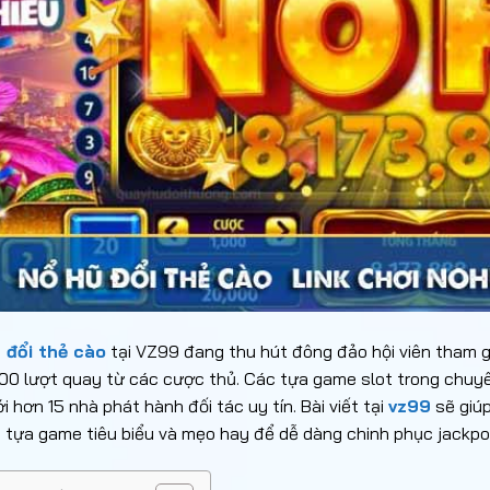
 đổi thẻ cào
tại VZ99 đang thu hút đông đảo hội viên tham g
00 lượt quay từ các cược thủ. Các tựa game slot trong chuy
i hơn 15 nhà phát hành đối tác uy tín. Bài viết tại
vz99
sẽ giúp
 tựa game tiêu biểu và mẹo hay để dễ dàng chinh phục jackpo