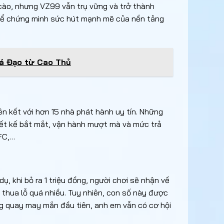
 cào, nhưng VZ99 vẫn trụ vững và trở thành
để chứng minh sức hút mạnh mẽ của nền tảng
Bá Đạo từ Cao Thủ
n kết với hơn 15 nhà phát hành uy tín. Những
hiết kế bắt mắt, vận hành mượt mà và mức trả
 FC,…
dụ, khi bỏ ra 1 triệu đồng, người chơi sẽ nhận về
 thua lỗ quá nhiều. Tuy nhiên, con số này được
ng quay may mắn đầu tiên, anh em vẫn có cơ hội