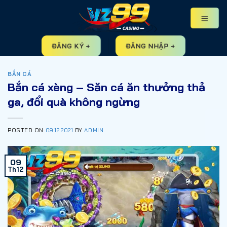
Skip
to
content
ĐĂNG KÝ +
ĐĂNG NHẬP +
BẮN CÁ
Bắn cá xèng – Săn cá ăn thưởng thả
ga, đổi quà không ngừng
POSTED ON
09.12.2021
BY
ADMIN
09
Th12