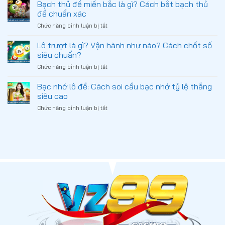
Chạm
Bạch thủ đề miền bắc là gì? Cách bắt bạch thủ
kho
người
là
báu
đề chuẩn xác
Việt
gì?
đại
ở
Chức năng bình luận bị tắt
Hướng
dương
Bạch
dẫn
đầy
thủ
Lô trượt là gì? Vận hành như nào? Cách chốt số
cách
bí
đề
bắt
siêu chuẩn?
ẩn
miền
chạm
ở
Chức năng bình luận bị tắt
bắc
đề
Lô
là
chuẩn
trượt
Bạc nhớ lô đề: Cách soi cầu bạc nhớ tỷ lệ thắng
gì?
xác
là
Cách
siêu cao
nhất
gì?
bắt
ở
Chức năng bình luận bị tắt
Vận
bạch
Bạc
hành
thủ
nhớ
như
đề
lô
nào?
chuẩn
đề:
Cách
xác
Cách
chốt
soi
số
cầu
siêu
bạc
chuẩn?
nhớ
tỷ
lệ
thắng
siêu