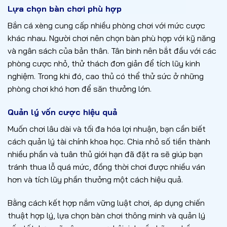
Lựa chọn bàn chơi phù hợp
Bắn cá xèng cung cấp nhiều phòng chơi với mức cược
khác nhau. Người chơi nên chọn bàn phù hợp với kỹ năng
và ngân sách của bản thân. Tân binh nên bắt đầu với các
phòng cược nhỏ, thử thách đơn giản để tích lũy kinh
nghiệm. Trong khi đó, cao thủ có thể thử sức ở những
phòng chơi khó hơn để săn thưởng lớn.
Quản lý vốn cược hiệu quả
Muốn chơi lâu dài và tối đa hóa lợi nhuận, bạn cần biết
cách quản lý tài chính khoa học. Chia nhỏ số tiền thành
nhiều phần và tuân thủ giới hạn đã đặt ra sẽ giúp bạn
tránh thua lỗ quá mức, đồng thời chơi được nhiều ván
hơn và tích lũy phần thưởng một cách hiệu quả.
Bằng cách kết hợp nắm vững luật chơi, áp dụng chiến
thuật hợp lý, lựa chọn bàn chơi thông minh và quản lý