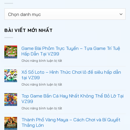
Danh
mục
trò
BÀI VIẾT MỚI NHẤT
chơi
Game Bài Phỏm Trực Tuyến – Tựa Game Trí Tuệ
Hấp Dẫn Tại VZ99
ở
Chức năng bình luận bị tắt
Game
Bài
Xố Số Loto – Hình Thức Chơi lô đề siêu hấp dẫn
Phỏm
tại VZ99
Trực
ở
Chức năng bình luận bị tắt
Tuyến
Xố
–
Số
Top Game Bắn Cá Hay Nhất Không Thể Bỏ Lỡ Tại
Tựa
Loto
Game
VZ99
–
Trí
ở
Chức năng bình luận bị tắt
Hình
Tuệ
Top
Thức
Hấp
Game
Thành Phố Vàng Maya – Cách Chơi và Bí Quyết
Chơi
Dẫn
Bắn
lô
Thắng Lớn
Tại
Cá
đề
VZ99