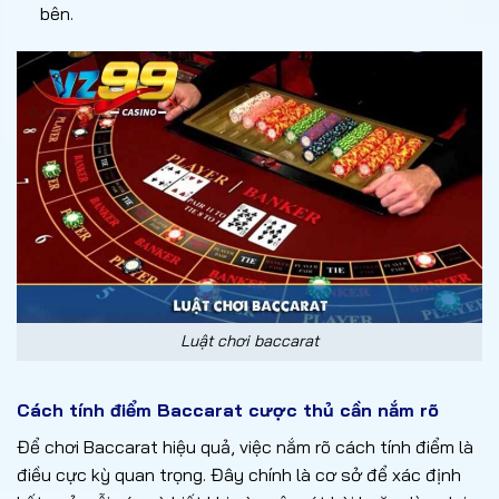
bên.
Luật chơi baccarat
Cách tính điểm Baccarat cược thủ cần nắm rõ
Để chơi Baccarat hiệu quả, việc nắm rõ cách tính điểm là
điều cực kỳ quan trọng. Đây chính là cơ sở để xác định