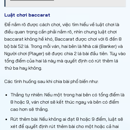
Luật chơi baccarat
Để nắm rõ được cách chơi, việc tìm hiểu về luật chơi là
điều quan trọng cần phải nắm rõ, nhìn chung luật chơi
baccarat không hề khó, Baccarat được chơi với 6 đến 8
bộ bài 52 lá. Trong mỗi ván, hai bên là Nhà cái (Banker) và
Người chơi (Player) sẽ được chia 2 lá bài đầu tiên. Tùy vào
tổng điểm của hai lá này mà quyết định có rút thêm lá
thứ ba hay không.
Các tình huống sau khi chia bài phổ biến như:
Thắng tự nhiên: Nếu một trong hai bên có tổng điểm là
8 hoặc 9, ván chơi sẽ kết thúc ngay và bên có điểm
cao hơn sẽ thắng.
Rút thêm bài: Nếu không ai đạt 8 hoặc 9 điểm, luật sẽ
xét để quyết định rút thêm bài cho một hoặc cả hai