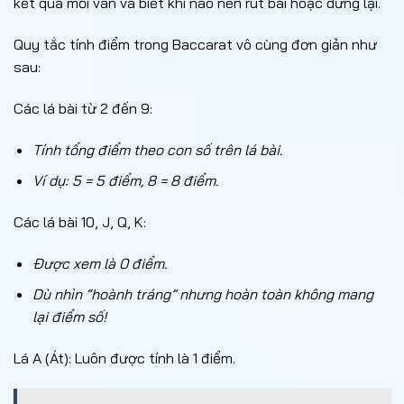
kết quả mỗi ván và biết khi nào nên rút bài hoặc dừng lại.
Quy tắc tính điểm trong Baccarat vô cùng đơn giản như
sau:
Các lá bài từ 2 đến 9:
Tính tổng điểm theo con số trên lá bài.
Ví dụ: 5 = 5 điểm, 8 = 8 điểm.
Các lá bài 10, J, Q, K:
Được xem là 0 điểm.
Dù nhìn “hoành tráng” nhưng hoàn toàn không mang
lại điểm số!
Lá A (Át): Luôn được tính là 1 điểm.