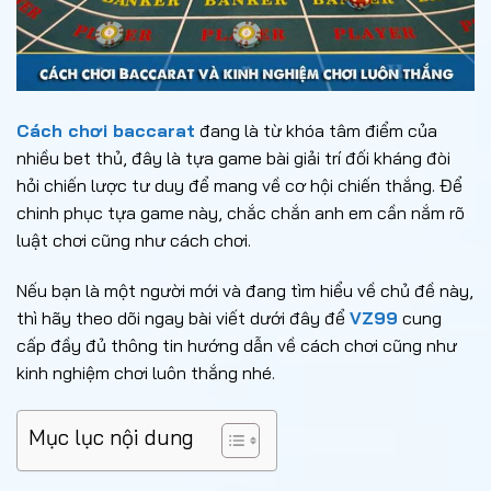
Cách chơi baccarat
đang là từ khóa tâm điểm của
nhiều bet thủ, đây là tựa game bài giải trí đối kháng đòi
hỏi chiến lược tư duy để mang về cơ hội chiến thắng. Để
chinh phục tựa game này, chắc chắn anh em cần nắm rõ
luật chơi cũng như cách chơi.
Nếu bạn là một người mới và đang tìm hiểu về chủ đề này,
thì hãy theo dõi ngay bài viết dưới đây để
VZ99
cung
cấp đầy đủ thông tin hướng dẫn về cách chơi cũng như
kinh nghiệm chơi luôn thắng nhé.
Mục lục nội dung