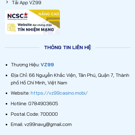
Tải App VZ99
THÔNG TIN LIÊN HỆ
Thương Hiệu:
VZ99
Địa Chỉ: 66 Nguyễn Khắc Viện, Tân Phú, Quận 7, Thành
phố Hồ Chí Minh, Việt Nam
Website:
https://vz99casino.mobi/
Hotline: 0784903605
Postal Code: 700000
Email:
vz99navy@gmail.com