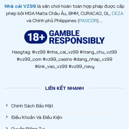
Nhà cái VZ99
là sân chơi hoàn toàn hợp pháp được cấp
phép bởi MGA Malta Châu Âu, BMM, CURACAO, GL,
CEZA
và Chính phủ Philippines (
PAGCOR
)….
Hasgtag: #vz99 #nha_cai_vz99 #trang_chu_vz99
#vz99_com #vz99_casino #dang_nhap_vz99
#link_vao_vz99 #vz99_navy
LIÊN KẾT NHANH
Chính Sách Bảo Mật
Điều Khoản Và Điều Kiện
Quyền Riêng Tư