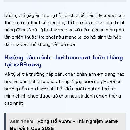
Không chỉ gây ấn tượng bởi lối chơi dễ hiểu, Baccarat còn
thu hút nhờ thiết kế hiện đại, đồ họa sắc nét và âm thanh
sống động. Nhờ tỷ lệ thưởng cao và yếu tố may mắn pha
lẫn chiến thuật, trò chơi này mang lại cơ hội sinh lời hấp
dẫn mà bet thủ không nên bỏ qua.
Hướng dẫn cách chơi baccarat luôn thắng
tại vz99.navy
Về tỷ lệ trả thưởng hấp dẫn, chắn chắn anh em đang háo
hức về cách chơi baccarat này. Ngay dưới đây Mu88 sẽ
hướng dẫn các bước chi tiết để người chơi có thể tự
mình chinh phục được trò chơi này và dành chiến thắng
cao nhất.
Xem thêm:
Rồng Hổ VZ99 - Trải Nghiệm Game
Bài Đỉnh Cao 2025