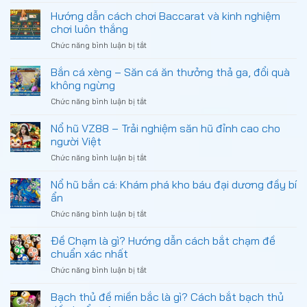
Nhất
hấp
Phố
Hướng dẫn cách chơi Baccarat và kinh nghiệm
Không
dẫn
Vàng
Thể
chơi luôn thắng
tại
Maya
Bỏ
VZ99
ở
Chức năng bình luận bị tắt
–
Lỡ
Hướng
Cách
Tại
dẫn
Bắn cá xèng – Săn cá ăn thưởng thả ga, đổi quà
Chơi
VZ99
cách
và
không ngừng
chơi
Bí
ở
Chức năng bình luận bị tắt
Baccarat
Quyết
Bắn
và
Thắng
cá
Nổ hũ VZ88 – Trải nghiệm săn hũ đỉnh cao cho
kinh
Lớn
xèng
nghiệm
người Việt
–
chơi
ở
Chức năng bình luận bị tắt
Săn
luôn
Nổ
cá
thắng
hũ
Nổ hũ bắn cá: Khám phá kho báu đại dương đầy bí
ăn
VZ88
thưởng
ẩn
–
thả
ở
Chức năng bình luận bị tắt
Trải
ga,
Nổ
nghiệm
đổi
hũ
Đề Chạm là gì? Hướng dẫn cách bắt chạm đề
săn
quà
bắn
hũ
chuẩn xác nhất
không
cá:
đỉnh
ngừng
ở
Chức năng bình luận bị tắt
Khám
cao
Đề
phá
cho
Chạm
Bạch thủ đề miền bắc là gì? Cách bắt bạch thủ
kho
người
là
báu