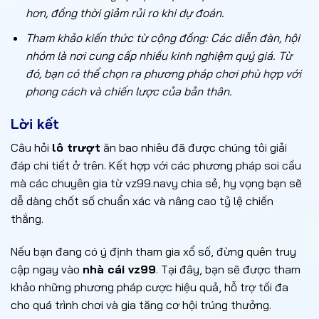
hơn, đồng thời giảm rủi ro khi dự đoán.
Tham khảo kiến thức từ cộng đồng: Các diễn đàn, hội
nhóm là nơi cung cấp nhiều kinh nghiệm quý giá. Từ
đó, bạn có thể chọn ra phương pháp chơi phù hợp với
phong cách và chiến lược của bản thân.
Lời kết
Câu hỏi
lô trượt
ăn bao nhiêu đã được chúng tôi giải
đáp chi tiết ở trên. Kết hợp với các phương pháp soi cầu
mà các chuyên gia từ vz99.navy chia sẻ, hy vọng bạn sẽ
dễ dàng chốt số chuẩn xác và nâng cao tỷ lệ chiến
thắng.
Nếu bạn đang có ý định tham gia xổ số, đừng quên truy
cập ngay vào
nhà cái vz99
. Tại đây, bạn sẽ được tham
khảo những phương pháp cược hiệu quả, hỗ trợ tối đa
cho quá trình chơi và gia tăng cơ hội trúng thưởng.