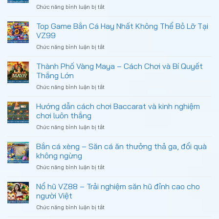
ở
Chức năng bình luận bị tắt
Tuyến
Xố
–
Số
Top Game Bắn Cá Hay Nhất Không Thể Bỏ Lỡ Tại
Tựa
Loto
Game
VZ99
–
Trí
ở
Chức năng bình luận bị tắt
Hình
Tuệ
Top
Thức
Hấp
Game
Thành Phố Vàng Maya – Cách Chơi và Bí Quyết
Chơi
Dẫn
Bắn
lô
Thắng Lớn
Tại
Cá
đề
VZ99
ở
Chức năng bình luận bị tắt
Hay
siêu
Thành
Nhất
hấp
Phố
Hướng dẫn cách chơi Baccarat và kinh nghiệm
Không
dẫn
Vàng
Thể
chơi luôn thắng
tại
Maya
Bỏ
VZ99
ở
Chức năng bình luận bị tắt
–
Lỡ
Hướng
Cách
Tại
dẫn
Bắn cá xèng – Săn cá ăn thưởng thả ga, đổi quà
Chơi
VZ99
cách
và
không ngừng
chơi
Bí
ở
Chức năng bình luận bị tắt
Baccarat
Quyết
Bắn
và
Thắng
cá
Nổ hũ VZ88 – Trải nghiệm săn hũ đỉnh cao cho
kinh
Lớn
xèng
nghiệm
người Việt
–
chơi
ở
Chức năng bình luận bị tắt
Săn
luôn
Nổ
cá
thắng