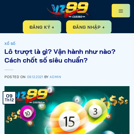
Skip
to
content
ĐĂNG KÝ +
ĐĂNG NHẬP +
XỔ SỐ
Lô trượt là gì? Vận hành như nào?
Cách chốt số siêu chuẩn?
POSTED ON
09.12.2021
BY
ADMIN
09
Th12