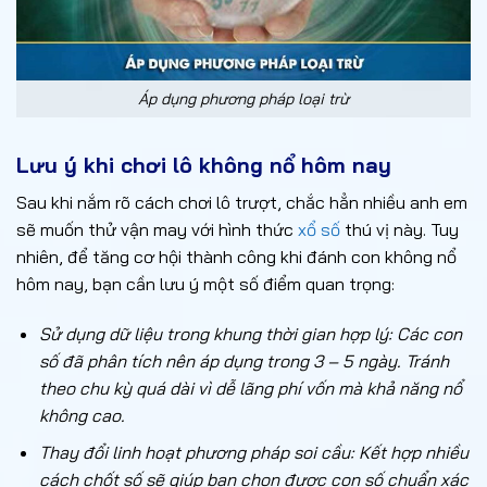
Áp dụng phương pháp loại trừ
Lưu ý khi chơi lô không nổ hôm nay
Sau khi nắm rõ cách chơi lô trượt, chắc hẳn nhiều anh em
sẽ muốn thử vận may với hình thức
xổ số
thú vị này. Tuy
nhiên, để tăng cơ hội thành công khi đánh con không nổ
hôm nay, bạn cần lưu ý một số điểm quan trọng:
Sử dụng dữ liệu trong khung thời gian hợp lý: Các con
số đã phân tích nên áp dụng trong 3 – 5 ngày. Tránh
theo chu kỳ quá dài vì dễ lãng phí vốn mà khả năng nổ
không cao.
Thay đổi linh hoạt phương pháp soi cầu: Kết hợp nhiều
cách chốt số sẽ giúp bạn chọn được con số chuẩn xác