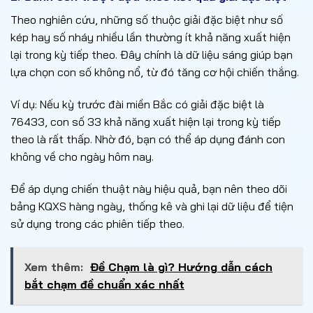
Theo nghiên cứu, những số thuộc giải đặc biệt như số
kép hay số nháy nhiều lần thường ít khả năng xuất hiện
lại trong kỳ tiếp theo. Đây chính là dữ liệu sáng giúp bạn
lựa chọn con số không nổ, từ đó tăng cơ hội chiến thắng.
Ví dụ: Nếu kỳ trước đài miền Bắc có giải đặc biệt là
76433, con số 33 khả năng xuất hiện lại trong kỳ tiếp
theo là rất thấp. Nhờ đó, bạn có thể áp dụng đánh con
không về cho ngày hôm nay.
Để áp dụng chiến thuật này hiệu quả, bạn nên theo dõi
bảng KQXS hàng ngày, thống kê và ghi lại dữ liệu để tiện
sử dụng trong các phiên tiếp theo.
Xem thêm:
Đề Chạm là gì? Hướng dẫn cách
bắt chạm đề chuẩn xác nhất