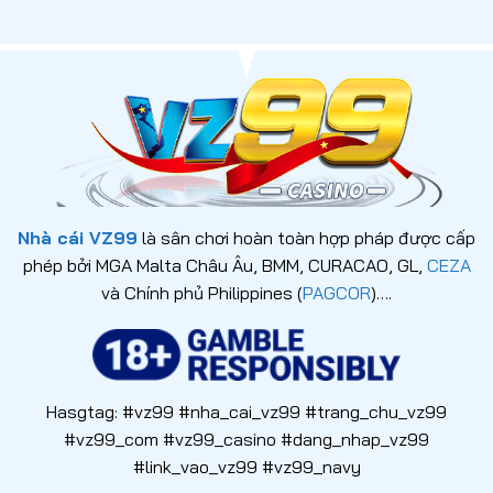
đề:
Cách
xác
Cách
chốt
soi
số
cầu
siêu
bạc
chuẩn?
nhớ
tỷ
lệ
thắng
siêu
cao
Nhà cái VZ99
là sân chơi hoàn toàn hợp pháp được cấp
phép bởi MGA Malta Châu Âu, BMM, CURACAO, GL,
CEZA
và Chính phủ Philippines (
PAGCOR
)….
Hasgtag: #vz99 #nha_cai_vz99 #trang_chu_vz99
#vz99_com #vz99_casino #dang_nhap_vz99
#link_vao_vz99 #vz99_navy