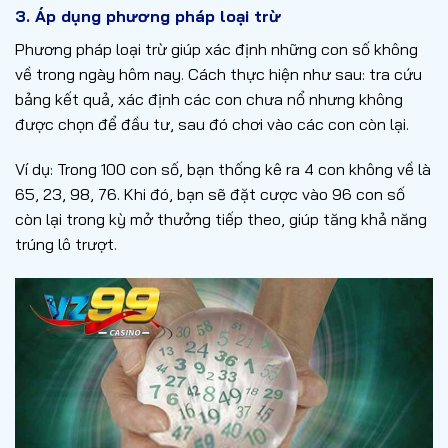
3. Áp dụng phương pháp loại trừ
Phương pháp loại trừ giúp xác định những con số không
về trong ngày hôm nay. Cách thực hiện như sau: tra cứu
bảng kết quả, xác định các con chưa nổ nhưng không
được chọn để đầu tư, sau đó chơi vào các con còn lại.
Ví dụ: Trong 100 con số, bạn thống kê ra 4 con không về là
65, 23, 98, 76. Khi đó, bạn sẽ đặt cược vào 96 con số
còn lại trong kỳ mở thưởng tiếp theo, giúp tăng khả năng
trúng lô trượt.