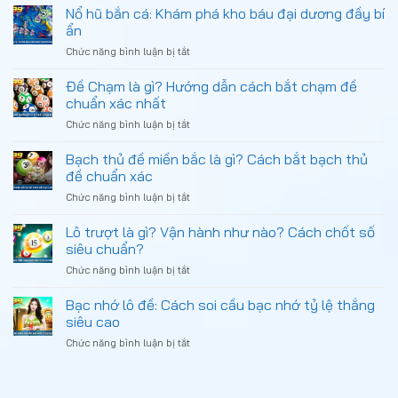
hũ
Nổ hũ bắn cá: Khám phá kho báu đại dương đầy bí
ăn
VZ88
thưởng
ẩn
–
thả
ở
Chức năng bình luận bị tắt
Trải
ga,
Nổ
nghiệm
đổi
hũ
Đề Chạm là gì? Hướng dẫn cách bắt chạm đề
săn
quà
bắn
hũ
chuẩn xác nhất
không
cá:
đỉnh
ngừng
ở
Chức năng bình luận bị tắt
Khám
cao
Đề
phá
cho
Chạm
Bạch thủ đề miền bắc là gì? Cách bắt bạch thủ
kho
người
là
báu
đề chuẩn xác
Việt
gì?
đại
ở
Chức năng bình luận bị tắt
Hướng
dương
Bạch
dẫn
đầy
thủ
Lô trượt là gì? Vận hành như nào? Cách chốt số
cách
bí
đề
bắt
siêu chuẩn?
ẩn
miền
chạm
ở
Chức năng bình luận bị tắt
bắc
đề
Lô
là
chuẩn
trượt
Bạc nhớ lô đề: Cách soi cầu bạc nhớ tỷ lệ thắng
gì?
xác
là
Cách
siêu cao
nhất
gì?
bắt
ở
Chức năng bình luận bị tắt
Vận
bạch
Bạc
hành
thủ
nhớ
như
đề
lô
nào?
chuẩn