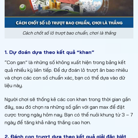
Cách chốt số lô trượt bao chuẩn, chơi là thắng
1. Dự đoán dựa theo kết quả “khan”
“Con gan” là những số không xuất hiện trong bảng kết
quả nhiều kỳ liên tiếp. Để dự đoán lô trượt ăn bao nhiêu
và chọn các con số chuẩn xác, bạn có thể dựa vào dữ
liệu này.
Người chơi sẽ thống kê các con khan trong thời gian gần
đây, sau đó chọn ra những số gần với gan max để đặt
cược trong ngày hôm nay. Bạn có thể nuôi khung từ 3 – 7
ngày để tăng khả năng thắng cao hơn.
2. Đánh con trượt dựa theo kết quả giải đặc biệt