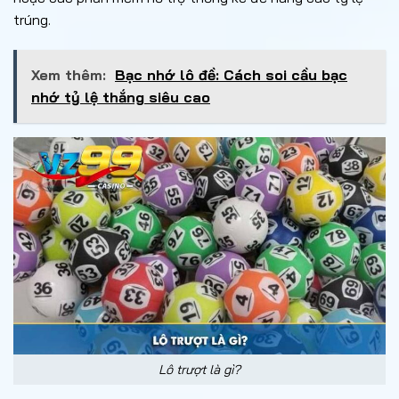
trúng.
Xem thêm:
Bạc nhớ lô đề: Cách soi cầu bạc
nhớ tỷ lệ thắng siêu cao
Lô trượt là gì?