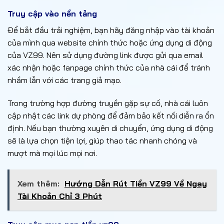
Truy cập vào nền tảng
Để bắt đầu trải nghiệm, bạn hãy đăng nhập vào tài khoản
của mình qua website chính thức hoặc ứng dụng di động
của VZ99. Nên sử dụng đường link được gửi qua email
xác nhận hoặc fanpage chính thức của nhà cái để tránh
nhầm lẫn với các trang giả mạo.
Trong trường hợp đường truyền gặp sự cố, nhà cái luôn
cập nhật các link dự phòng để đảm bảo kết nối diễn ra ổn
định. Nếu bạn thường xuyên di chuyển, ứng dụng di động
sẽ là lựa chọn tiện lợi, giúp thao tác nhanh chóng và
mượt mà mọi lúc mọi nơi.
Xem thêm:
Hướng Dẫn Rút Tiền VZ99 Về Ngay
Tài Khoản Chỉ 3 Phút