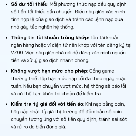
Số dư tối thiểu
: Mỗi phương thức nạp đều quy định
số tiền tối thiểu cần chuyển. Điều này giúp xác minh
tính hợp lệ của giao dịch và tránh các lệnh nạp quá
nhỏ gây tắc nghẽn hệ thống.
Thông tin tài khoản trùng khớp
: Tên tài khoản
ngân hàng hoặc ví điện tử nên khớp với tên đăng ký tại
VZ99. Việc này giúp nhà cái dễ dàng xác minh nguồn
tiền và xử lý giao dịch nhanh chóng.
Không vượt hạn mức cho phép
: Cổng game
thường thiết lập hạn mức nạp tối đa theo ngày hoặc
tuần. Nếu bạn chuyển vượt mức, hệ thống sẽ báo lỗi
và có thể tạm khóa tài khoản để kiểm tra.
Kiểm tra tỷ giá đối với tiền ảo
: Khi nạp bằng coin,
hãy cập nhật tỷ giá thị trường để đảm bảo số coin
chuyển tương ứng với số tiền quy định, tránh sai sót
và rủi ro do biến động giá.