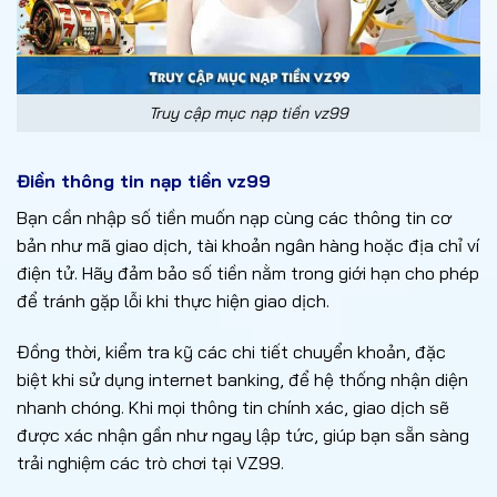
Truy cập mục nạp tiền vz99
Điền thông tin nạp tiền vz99
Bạn cần nhập số tiền muốn nạp cùng các thông tin cơ
bản như mã giao dịch, tài khoản ngân hàng hoặc địa chỉ ví
điện tử. Hãy đảm bảo số tiền nằm trong giới hạn cho phép
để tránh gặp lỗi khi thực hiện giao dịch.
Đồng thời, kiểm tra kỹ các chi tiết chuyển khoản, đặc
biệt khi sử dụng internet banking, để hệ thống nhận diện
nhanh chóng. Khi mọi thông tin chính xác, giao dịch sẽ
được xác nhận gần như ngay lập tức, giúp bạn sẵn sàng
trải nghiệm các trò chơi tại VZ99.