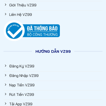
Giới Thiệu VZ99
Liên Hệ VZ99
HƯỚNG DẪN VZ99
Đăng Ký VZ99
Đăng Nhập VZ99
Nạp Tiền VZ99
Rút Tiền VZ99
Tải App VZ99