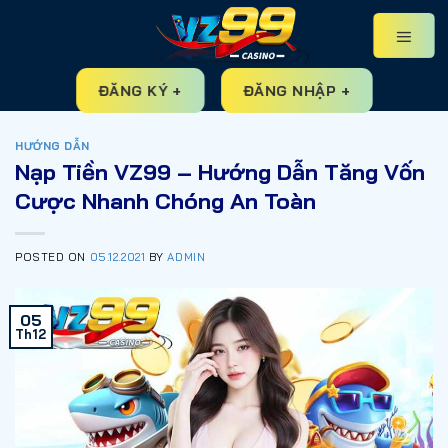
Skip
to
content
ĐĂNG KÝ +
ĐĂNG NHẬP +
HƯỚNG DẪN
Nạp Tiền VZ99 – Hướng Dẫn Tăng Vốn
Cược Nhanh Chóng An Toàn
POSTED ON
05.12.2021
BY
ADMIN
05
Th12